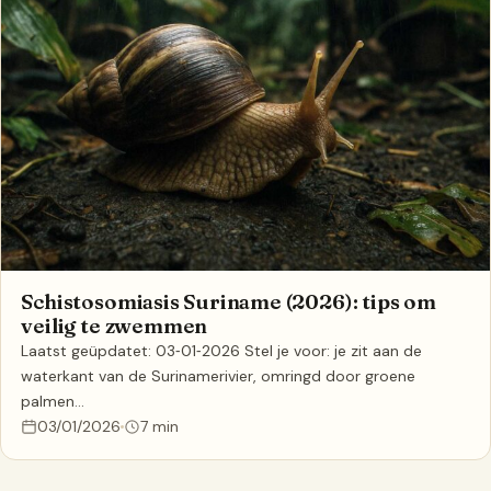
Schistosomiasis Suriname (2026): tips om
veilig te zwemmen
Laatst geüpdatet: 03‑01‑2026 Stel je voor: je zit aan de
waterkant van de Surinamerivier, omringd door groene
palmen…
03/01/2026
7 min