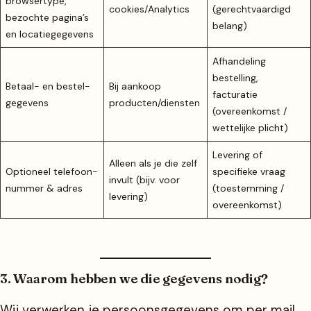
browser­type,
cookies/Analytics
(gerechtvaardigd
bezochte pagina’s
belang)
en locatiegegevens
Afhandeling
bestelling,
Betaal- en bestel­
Bij aankoop
facturatie
gegevens
producten/diensten
(overeenkomst /
wettelijke plicht)
Levering of
Alleen als je die zelf
Optioneel telefoon­
specifieke vraag
invult (bijv. voor
nummer & adres
(toestemming /
levering)
overeenkomst)
3. Waarom hebben we die gegevens nodig?
Wij verwerken je persoonsgegevens om per mail