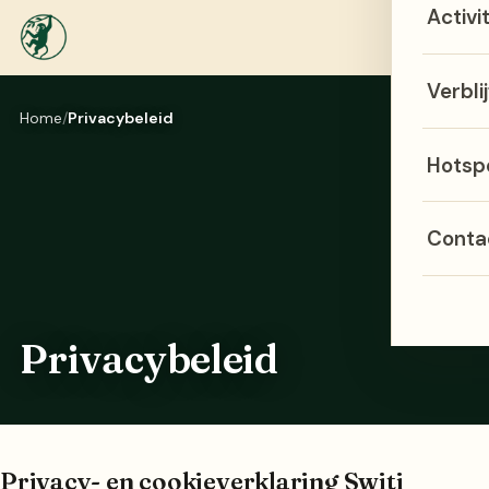
Activi
Menu
Verblij
Home
Privacybeleid
Hotsp
Conta
Privacybeleid
Privacy- en cookieverklaring Switi