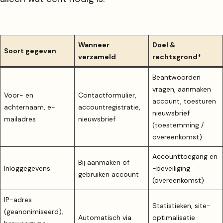
Wanneer
Doel &
Soort gegeven
verzameld
rechtsgrond*
Beantwoorden
vragen, aanmaken
Voor- en
Contact­formulier,
account, toesturen
achternaam, e-
account­registratie,
nieuwsbrief
mail­adres
nieuwsbrief
(toestemming /
overeenkomst)
Account­toegang en
Bij aanmaken of
Inlog­gegevens
-beveiliging
gebruiken account
(overeenkomst)
IP-adres
Statistieken, site-
(geanonimiseerd),
Automatisch via
optimalisatie