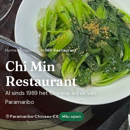
Home
Hotspots
Chi Min Restaurant
Chi Min
Restaurant
Al sinds 1989 het Chinese adres van
Paramaribo
Paramaribo
Chinees
€€
Nu open