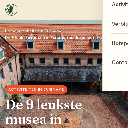
Activi
Menu
Verblij
Home
Activiteiten in Suriname
De 9 leukste musea in Paramaribo die je niet mag missen
Hotsp
Conta
ACTIVITEITEN IN SURINAME
De 9 leukste
musea in