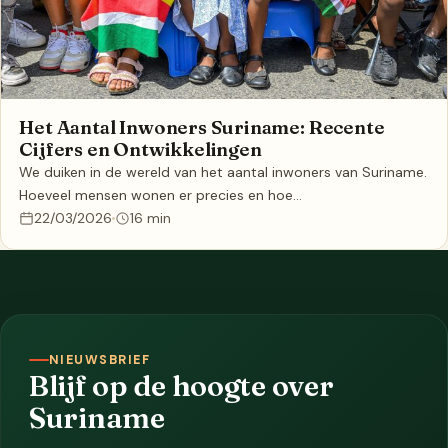
Het Aantal Inwoners Suriname: Recente
Cijfers en Ontwikkelingen
We duiken in de wereld van het aantal inwoners van Suriname.
Hoeveel mensen wonen er precies en hoe…
22/03/2026
16 min
NIEUWSBRIEF
Blijf op de hoogte over
Suriname