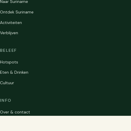
Naar Suriname
Ontdek Suriname
Activiteiten
Verblijven
BELEEF
Hotspots
Eten & Drinken
Cultuur
INFO
Over & contact
Privacybeleid
© 2026 Switi Sranan. Alle rechten voorbehouden.