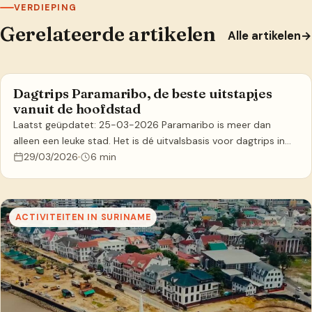
VERDIEPING
Gerelateerde artikelen
Alle artikelen
→
Dagtrips Paramaribo, de beste uitstapjes
ACTIVITEITEN IN SURINAME
vanuit de hoofdstad
Laatst geüpdatet: 25-03-2026 Paramaribo is meer dan
alleen een leuke stad. Het is dé uitvalsbasis voor dagtrips in…
29/03/2026
6 min
ACTIVITEITEN IN SURINAME