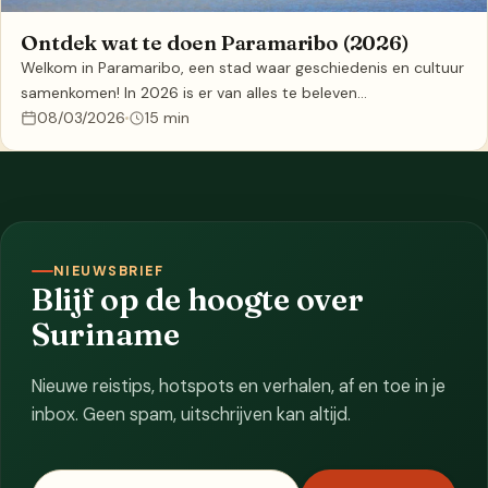
Ontdek wat te doen Paramaribo (2026)
Welkom in Paramaribo, een stad waar geschiedenis en cultuur
samenkomen! In 2026 is er van alles te beleven…
08/03/2026
15 min
NIEUWSBRIEF
Blijf op de hoogte over
Suriname
Nieuwe reistips, hotspots en verhalen, af en toe in je
inbox. Geen spam, uitschrijven kan altijd.
E-mailadres