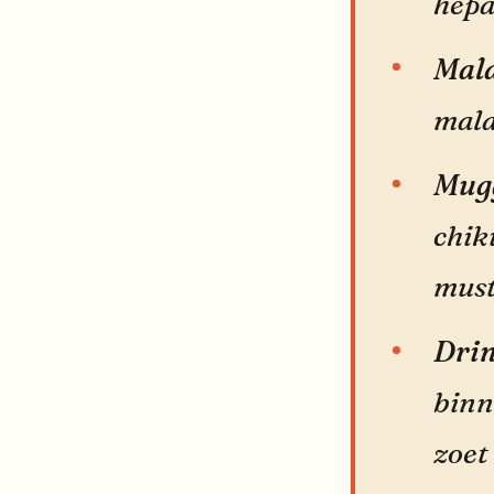
hepa
Mala
mala
Mugg
chik
must
Drin
binn
zoet