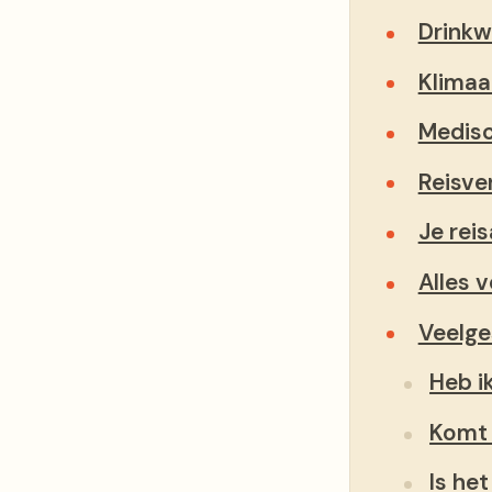
Drinkw
Klimaat
Medisc
Reisve
Je rei
Alles v
Veelge
Heb i
Komt 
Is he