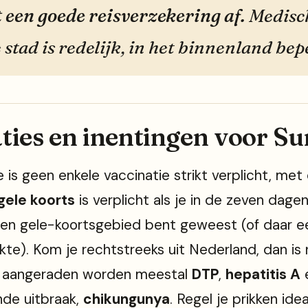
t een goede reisverzekering af.
Medisc
e stad is redelijk, in het binnenland bep
ties en inentingen voor S
 is geen enkele vaccinatie strikt verplicht, met
gele koorts
is verplicht als je in de zeven dage
een gele-koortsgebied bent geweest (of daar e
te). Kom je rechtstreeks uit Nederland, dan is 
el aangeraden worden meestal
DTP
,
hepatitis A
de uitbraak,
chikungunya
. Regel je prikken idea