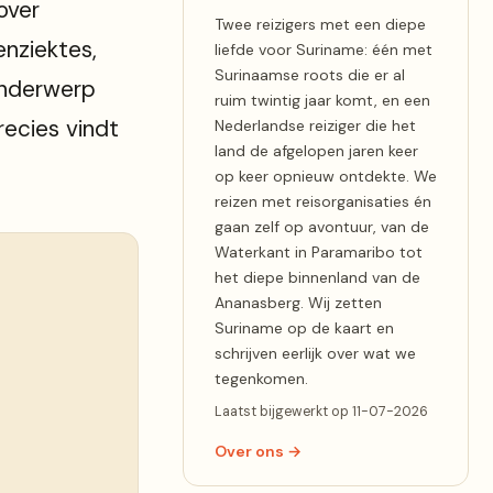
over
Twee reizigers met een diepe
enziektes,
liefde voor Suriname: één met
Surinaamse roots die er al
 onderwerp
ruim twintig jaar komt, en een
recies vindt
Nederlandse reiziger die het
land de afgelopen jaren keer
op keer opnieuw ontdekte. We
reizen met reisorganisaties én
gaan zelf op avontuur, van de
Waterkant in Paramaribo tot
het diepe binnenland van de
Ananasberg. Wij zetten
Suriname op de kaart en
schrijven eerlijk over wat we
tegenkomen.
Laatst bijgewerkt op 11-07-2026
Over ons →