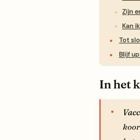
Zijn 
Kan i
Tot slo
Blijf 
In het 
Vacc
koor