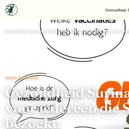
Home
Naar 
Home
Naar Suriname
Gezondheid Suriname: Alle info voor ie
NAAR SURINAME
Gezondheid Surina
voor iedereen die
bezoekt.