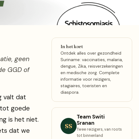
In het kort
Ontdek alles over gezondheid
matie, geen
Suriname: vaccinaties, malaria,
dengue, Zika, reisverzekeringen
 de GGD of
en medische zorg. Complete
informatie voor reizigers,
stagiaires, toeristen en
diaspora.
 valt dat
 tot goede
Team Switi
g is het niet.
Sranan
SS
iets dat we
Twee reizigers, van roots
tot binnenland