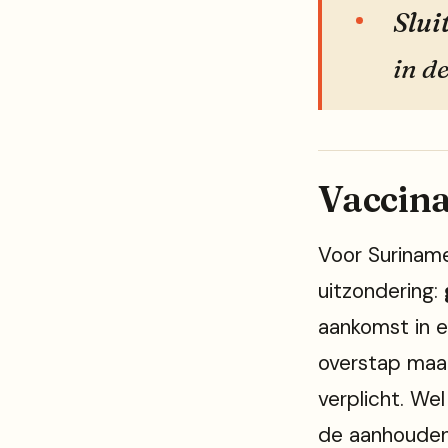
Slui
in d
Vaccina
Voor Suriname
uitzondering:
aankomst in 
overstap maak
verplicht. W
de aanhouden