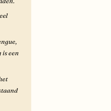
aden.
eel
engue,
 is een
het
staand