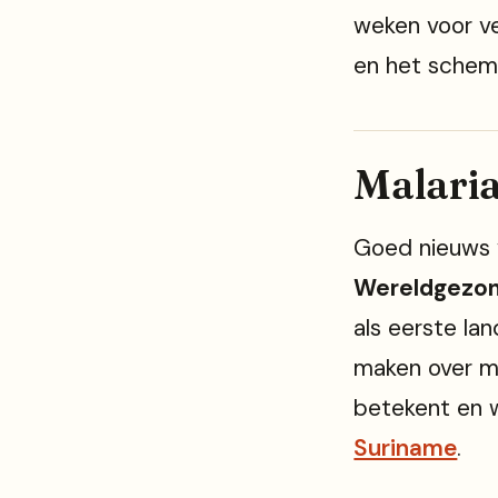
weken voor ver
en het schema
Malaria
Goed nieuws v
Wereldgezond
als eerste la
maken over ma
betekent en wa
Suriname
.