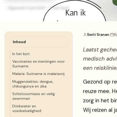
Bijgewerkt 11 juli 2026
6 min lezen
Switi Sranan
B
Inhoud
Laatst gechec
In het kort
medisch advie
Vaccinaties en inentingen voor
Suriname
een reisklinie
Malaria: Suriname is malariavrij
Gezond op rei
Muggenziektes: dengue,
chikungunya en zika
reuze mee. H
Schistosomiasis en veilig
zwemmen
zorg in het b
Drinkwater en
Wij reizen al 
voedselveiligheid