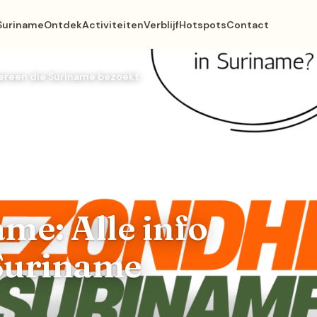
Suriname
Ontdek
Activiteiten
Verblijf
Hotspots
Contact
dereen die Suriname bezoekt.
me: Alle info
 Suriname