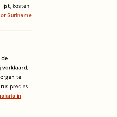
lijst, kosten
oor Suriname
.
r de
j verklaard
,
zorgen te
atus precies
alaria in