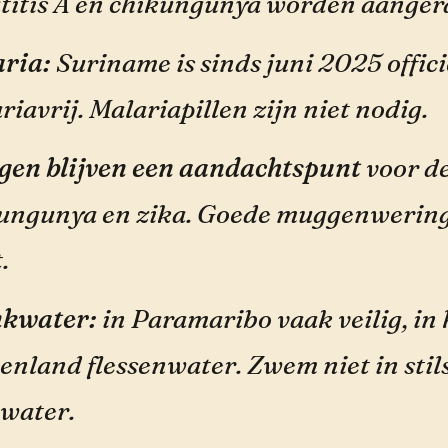
titis A en chikungunya worden aanger
ria:
Suriname is sinds juni 2025 offici
riavrij. Malariapillen zijn niet nodig.
en blijven een aandachtspunt
voor d
ungunya en zika. Goede muggenwering
.
kwater:
in Paramaribo vaak veilig, in 
enland flessenwater. Zwem niet in stil
 water.