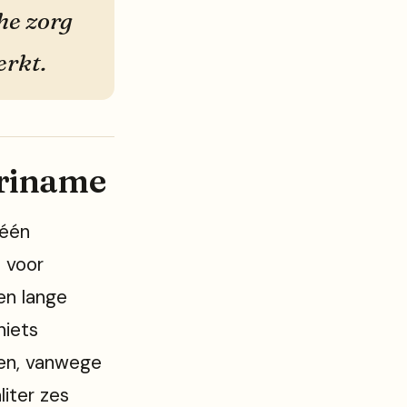
he zorg
erkt.
uriname
 één
n voor
en lange
niets
en, vanwege
liter zes